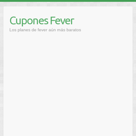
Saltar
al
Cupones Fever
contenido
Los planes de fever aún más baratos