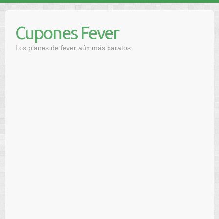
Saltar
al
Cupones Fever
contenido
Los planes de fever aún más baratos