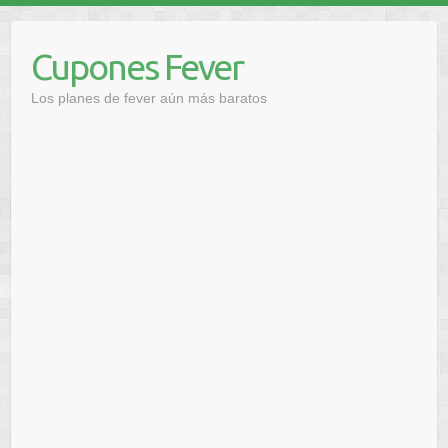
Saltar
al
Cupones Fever
contenido
Los planes de fever aún más baratos