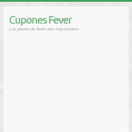
Saltar
al
Cupones Fever
contenido
Los planes de fever aún más baratos