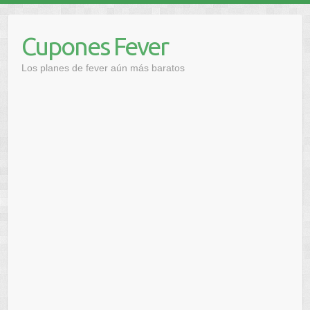
Saltar
al
Cupones Fever
contenido
Los planes de fever aún más baratos