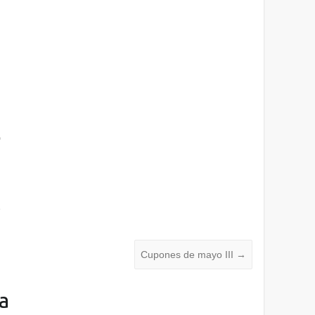
0
1
2
Cupones de mayo III
→
a