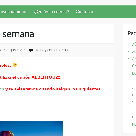
evos usuarios
¿Quiénes somos?
Contacto
e semana
Pag
¿Q
codigos fever
No hay comentarios
¿
An
ibles.
Co
D
utilizar el cupón ALBERTOG22.
pp
y te avisaremos cuando salgan los siguientes
Nu