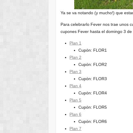
Ya se va notando (y mucho!) que est
Para celebrarlo Fever nos trae unos cu
cupones Fever hasta el domingo 3 de a
Plan 1
Cupón: FLOR1
Plan 2
Cupón: FLOR2
Plan 3
Cupón: FLOR3
Plan 4
Cupón: FLOR4
Plan 5
Cupón: FLOR5
Plan 6
Cupón: FLOR6
Plan 7