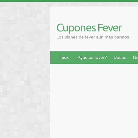
Saltar
al
contenido
Cupones Fever
Los planes de fever aún más baratos
Inicio
¿Que es fever?
Dudas
Nu