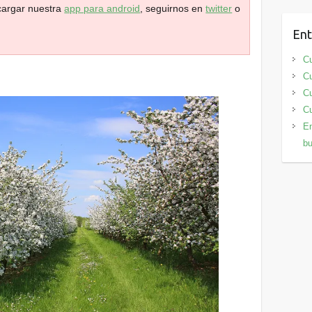
scargar nuestra
app para android
, seguirnos en
twitter
o
Ent
Cu
Cu
Cu
Cu
En
bu