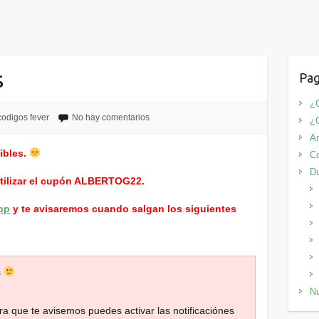
s
Pag
¿Q
codigos fever
No hay comentarios
¿
An
ibles.
Co
D
utilizar el cupón ALBERTOG22.
pp
y te avisaremos cuando salgan los siguientes
s
Nu
ara que te avisemos puedes activar las notificaciónes