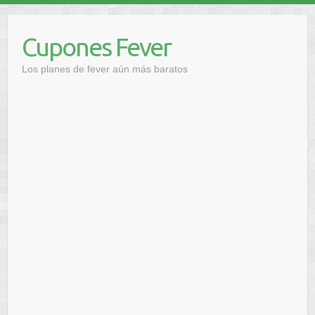
Saltar
al
Cupones Fever
contenido
Los planes de fever aún más baratos