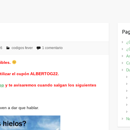
Pag
¿Q
16
codigos fever
1 comentario
¿
An
ibles.
Co
D
utilizar el cupón ALBERTOG22.
pp
y te avisaremos cuando salgan los siguientes
ven a dar que hablar.
Nu