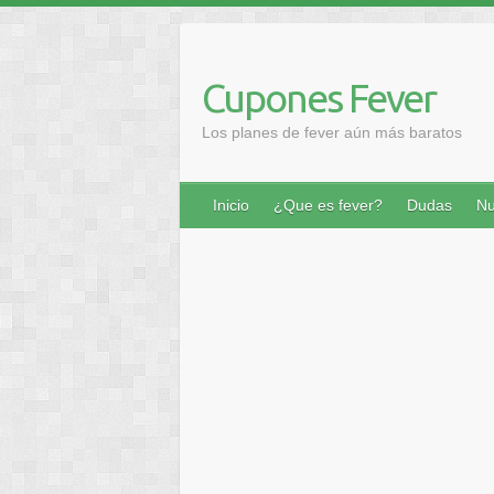
Saltar
al
contenido
Cupones Fever
Los planes de fever aún más baratos
Inicio
¿Que es fever?
Dudas
Nu