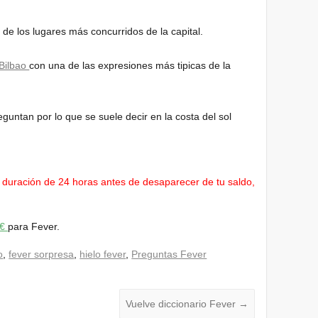
de los lugares más concurridos de la capital.
Bilbao
con una de las expresiones más tipicas de la
eguntan por lo que se suele decir en la costa del sol
duración de 24 horas antes de desaparecer de tu saldo,
0€
para Fever.
o
,
fever sorpresa
,
hielo fever
,
Preguntas Fever
Vuelve diccionario Fever
→