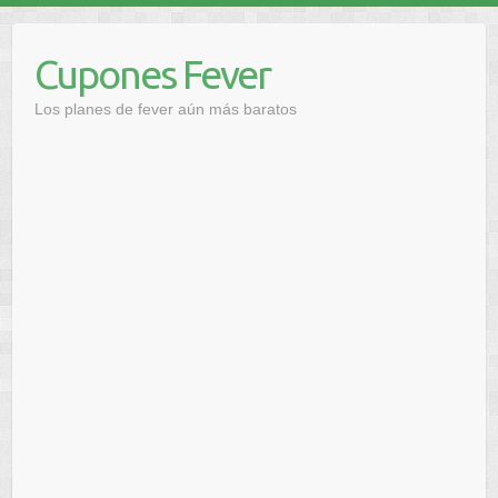
Saltar
al
Cupones Fever
contenido
Los planes de fever aún más baratos