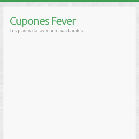
Saltar
al
Cupones Fever
contenido
Los planes de fever aún más baratos