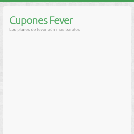
Saltar
al
Cupones Fever
contenido
Los planes de fever aún más baratos