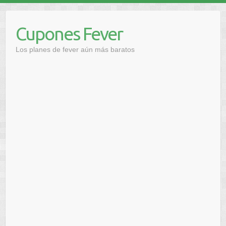
Saltar
al
Cupones Fever
contenido
Los planes de fever aún más baratos