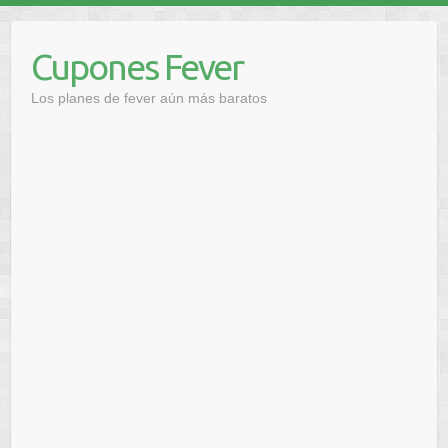
Saltar
al
Cupones Fever
contenido
Los planes de fever aún más baratos