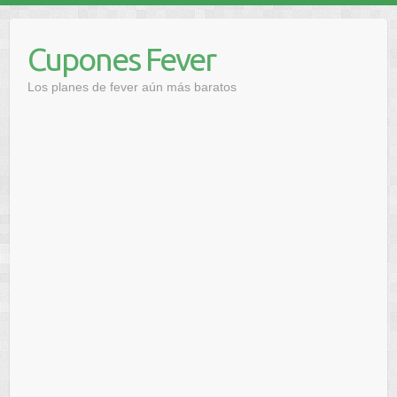
Saltar
al
Cupones Fever
contenido
Los planes de fever aún más baratos