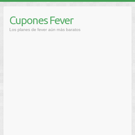
Saltar
al
Cupones Fever
contenido
Los planes de fever aún más baratos