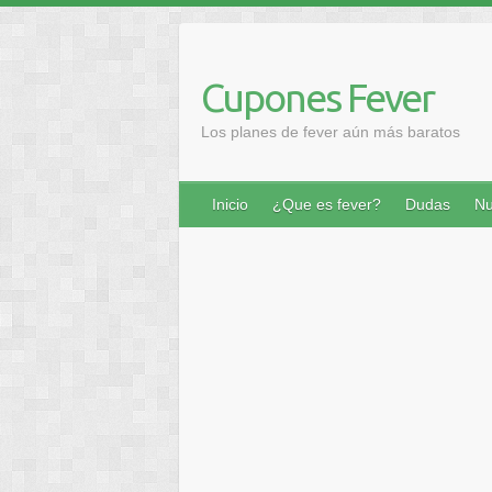
Saltar
al
contenido
Cupones Fever
Los planes de fever aún más baratos
Inicio
¿Que es fever?
Dudas
Nu