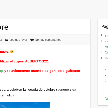
bre
Pag
¿Q
23
codigos fever
No hay comentarios
¿
An
ibles.
Co
D
utilizar el cupón ALBERTOG22.
pp
y te avisaremos cuando salgan los siguientes
para celebrar la llegada de octubre (aunque siga
en julio)
Nu