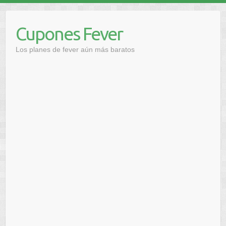
Saltar
al
Cupones Fever
contenido
Los planes de fever aún más baratos