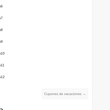
A6
A7
A8
A9
A10
A11
A12
Cupones de vacaciones
→
a