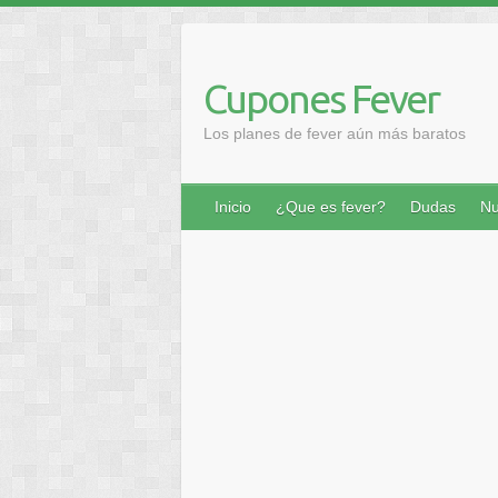
Saltar
al
contenido
Cupones Fever
Los planes de fever aún más baratos
Inicio
¿Que es fever?
Dudas
Nu