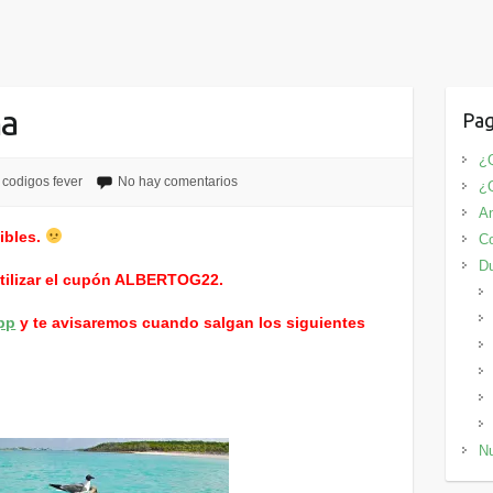
na
Pag
¿Q
codigos fever
No hay comentarios
¿
An
ibles.
Co
D
utilizar el cupón ALBERTOG22.
pp
y te avisaremos cuando salgan los siguientes
Nu