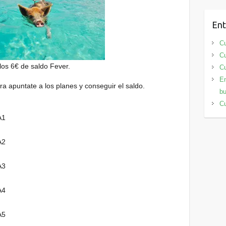
Ent
Cu
Cu
los 6€ de saldo Fever.
Cu
En
ra apuntate a los planes y conseguir el saldo.
bu
Cu
A1
A2
A3
A4
A5