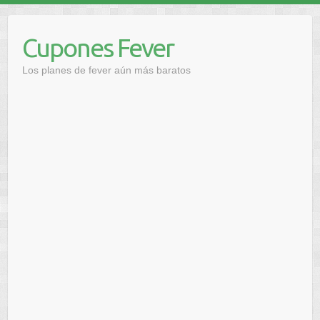
Saltar
al
Cupones Fever
contenido
Los planes de fever aún más baratos