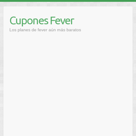
Saltar
al
Cupones Fever
contenido
Los planes de fever aún más baratos