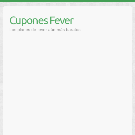
Saltar
al
Cupones Fever
contenido
Los planes de fever aún más baratos