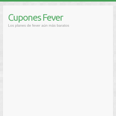
Saltar
al
Cupones Fever
contenido
Los planes de fever aún más baratos