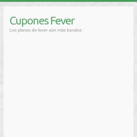
Saltar
al
Cupones Fever
contenido
Los planes de fever aún más baratos