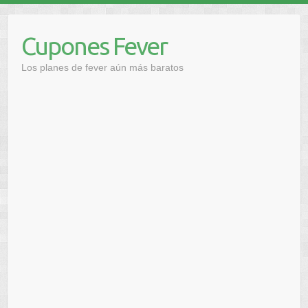
Saltar
al
Cupones Fever
contenido
Los planes de fever aún más baratos