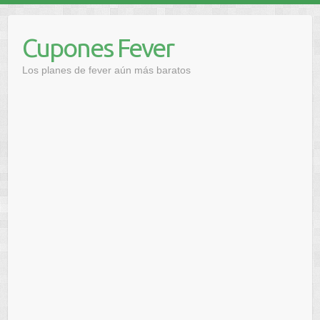
Saltar
al
Cupones Fever
contenido
Los planes de fever aún más baratos