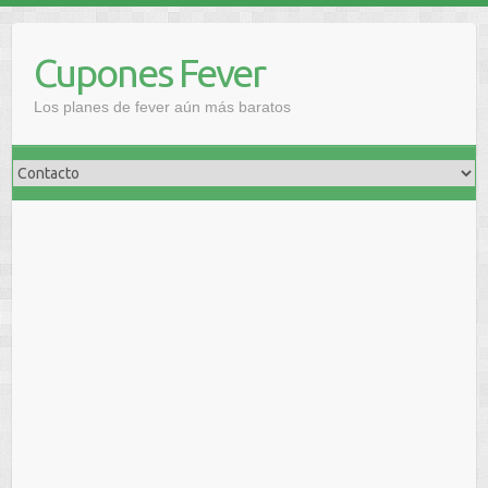
Saltar
al
Cupones Fever
contenido
Los planes de fever aún más baratos