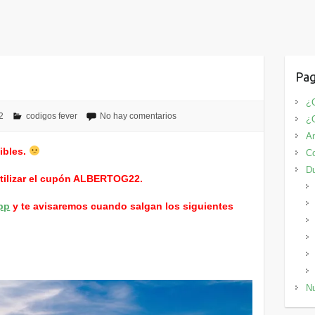
Pag
¿Q
2
codigos fever
No hay comentarios
¿
An
ibles.
Co
D
utilizar el cupón ALBERTOG22.
pp
y te avisaremos cuando salgan los siguientes
Nu