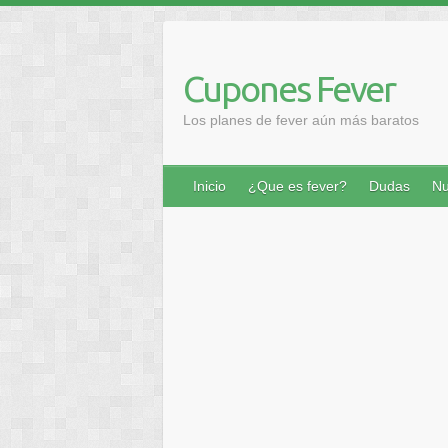
Saltar
al
contenido
Cupones Fever
Los planes de fever aún más baratos
Inicio
¿Que es fever?
Dudas
Nu