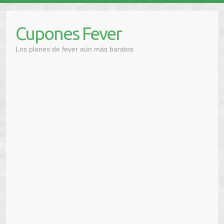
Saltar
al
Cupones Fever
contenido
Los planes de fever aún más baratos