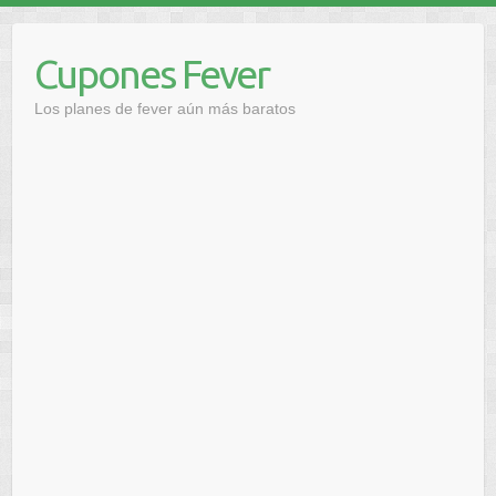
Saltar
al
Cupones Fever
contenido
Los planes de fever aún más baratos