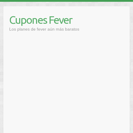
Saltar
al
Cupones Fever
contenido
Los planes de fever aún más baratos