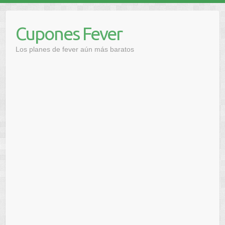
Saltar
al
Cupones Fever
contenido
Los planes de fever aún más baratos