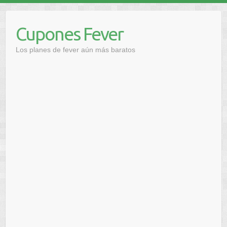
Saltar
al
Cupones Fever
contenido
Los planes de fever aún más baratos