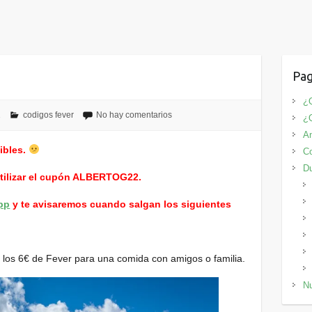
Pag
¿Q
2
codigos fever
No hay comentarios
¿
An
ibles.
Co
D
utilizar el cupón ALBERTOG22.
pp
y te avisaremos cuando salgan los siguientes
los 6€ de Fever para una comida con amigos o familia.
Nu