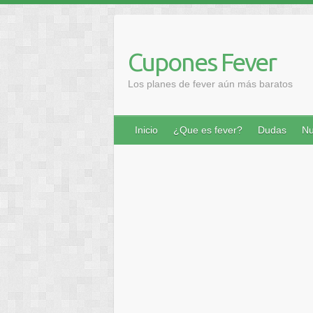
Saltar
al
contenido
Cupones Fever
Los planes de fever aún más baratos
Inicio
¿Que es fever?
Dudas
Nu