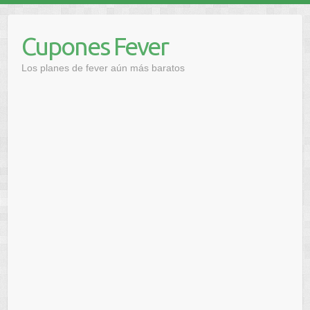
Saltar
al
Cupones Fever
contenido
Los planes de fever aún más baratos