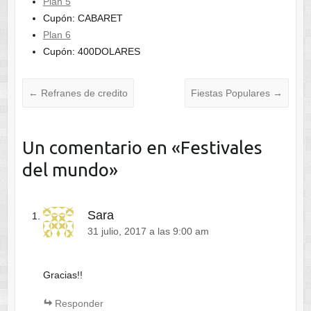
Plan 5
Cupón: CABARET
Plan 6
Cupón: 400DOLARES
←
Refranes de credito
Fiestas Populares
→
Un comentario en «
Festivales
del mundo
»
Sara
31 julio, 2017 a las 9:00 am
Gracias!!
Responder