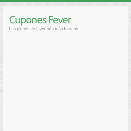
Saltar
al
Cupones Fever
contenido
Los planes de fever aún más baratos