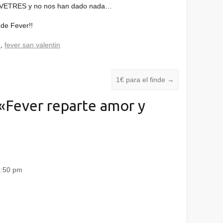
VETRES y no nos han dado nada…
 de Fever!!
e
,
fever san valentin
1€ para el finde
→
«
Fever reparte amor y
1:50 pm