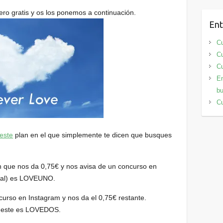
ero gratis y os los ponemos a continuación.
Ent
Cu
Cu
Cu
En
bu
Cu
este
plan en el que simplemente te dicen que busques
 que nos da 0,75€ y nos avisa de un concurso en
ginal) es LOVEUNO.
curso en Instagram y nos da el 0,75€ restante.
o, este es LOVEDOS.