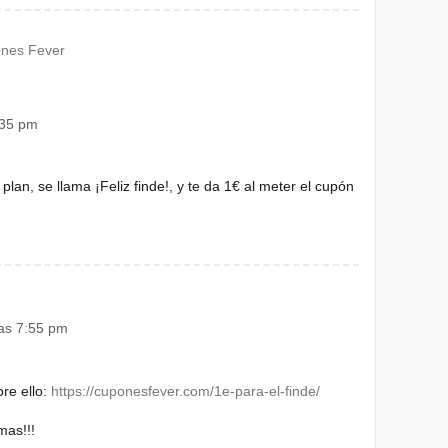
ones Fever
:35 pm
plan, se llama ¡Feliz finde!, y te da 1€ al meter el cupón
las 7:55 pm
re ello:
https://cuponesfever.com/1e-para-el-finde/
mas!!!