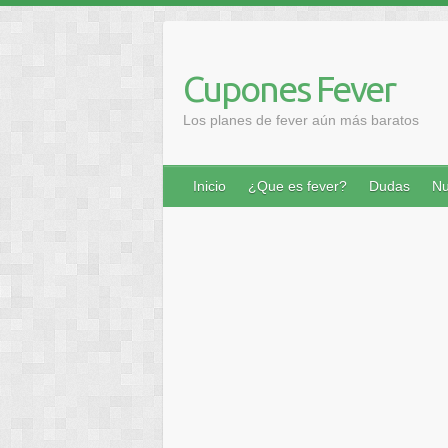
Saltar
al
contenido
Cupones Fever
Los planes de fever aún más baratos
Inicio
¿Que es fever?
Dudas
Nu