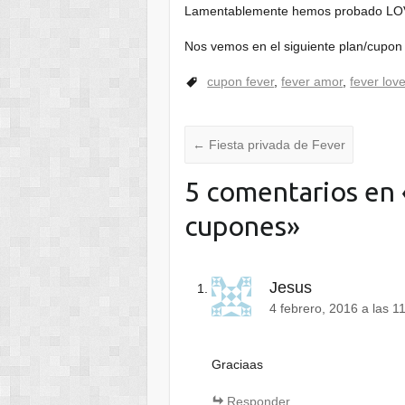
Lamentablemente hemos probado LO
Nos vemos en el siguiente plan/cupon
cupon fever
,
fever amor
,
fever lov
←
Fiesta privada de Fever
5 comentarios en 
cupones
»
Jesus
4 febrero, 2016 a las 1
Graciaas
Responder