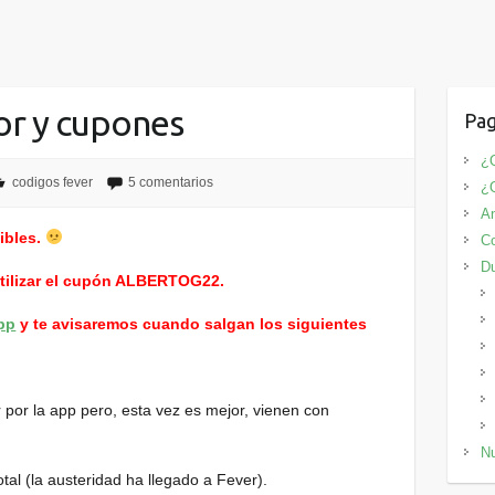
or y cupones
Pag
¿Q
codigos fever
5 comentarios
¿
An
ibles.
Co
D
utilizar el cupón ALBERTOG22.
pp
y te avisaremos cuando salgan los siguientes
por la app pero, esta vez es mejor, vienen con
Nu
tal (la austeridad ha llegado a Fever).