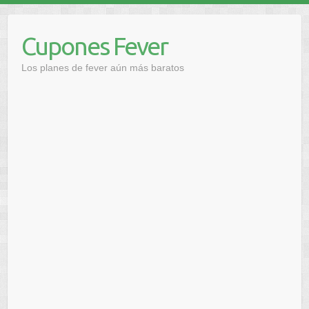
Saltar
al
Cupones Fever
contenido
Los planes de fever aún más baratos