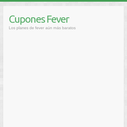
Saltar
al
Cupones Fever
contenido
Los planes de fever aún más baratos