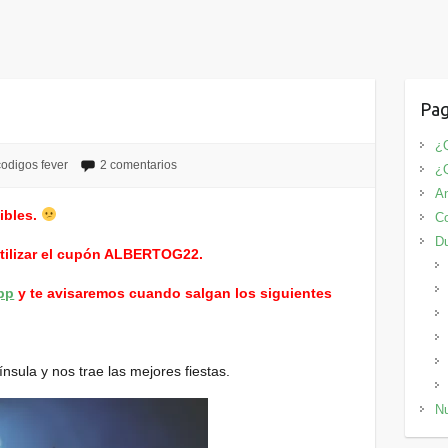
Pag
¿Q
codigos fever
2 comentarios
¿
An
ibles.
Co
D
utilizar el cupón ALBERTOG22.
pp
y te avisaremos cuando salgan los siguientes
nsula y nos trae las mejores fiestas.
Nu