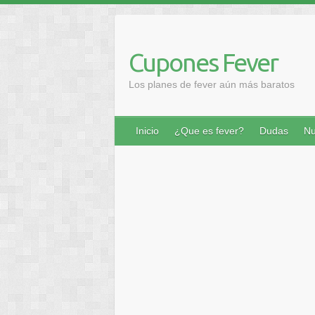
Saltar
al
contenido
Cupones Fever
Los planes de fever aún más baratos
Inicio
¿Que es fever?
Dudas
Nu