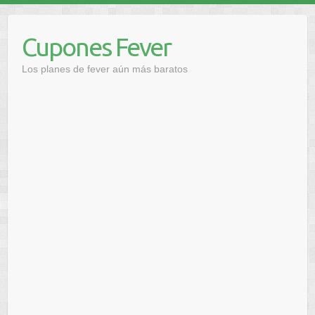
Saltar
al
Cupones Fever
contenido
Los planes de fever aún más baratos