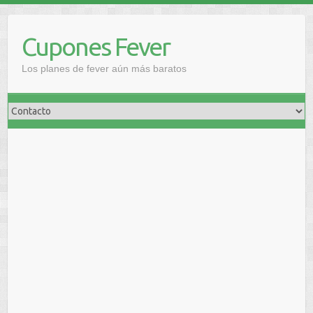
Saltar
al
Cupones Fever
contenido
Los planes de fever aún más baratos