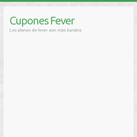
Saltar
al
Cupones Fever
contenido
Los planes de fever aún más baratos