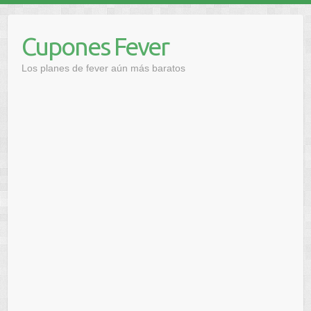
Saltar
al
Cupones Fever
contenido
Los planes de fever aún más baratos