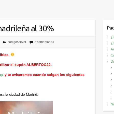
adrileña al 30%
Pag
¿Q
codigos fever
2 comentarios
¿
An
ibles.
Co
D
utilizar el cupón ALBERTOG22.
pp
y te avisaremos cuando salgan los siguientes
para la ciudad de Madrid.
Nu