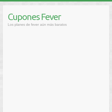
Saltar
al
Cupones Fever
contenido
Los planes de fever aún más baratos