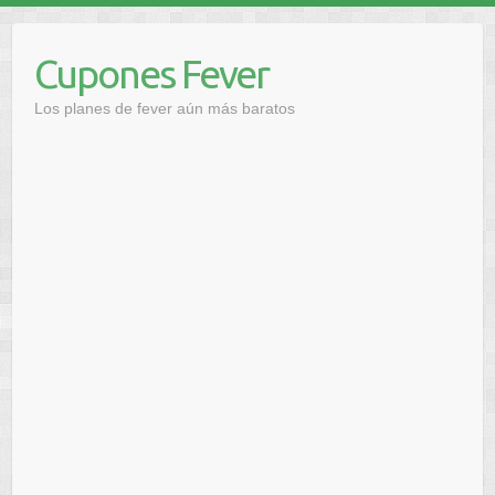
Saltar
al
Cupones Fever
contenido
Los planes de fever aún más baratos