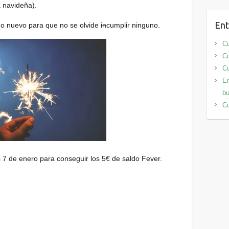
a navideña).
Ent
ño nuevo para que no se olvide
in
cumplir ninguno.
Cu
Cu
Cu
En
bu
Cu
s 7 de enero para conseguir los 5€ de saldo Fever.