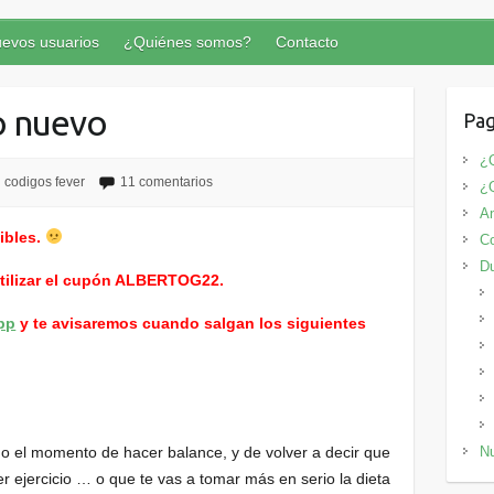
evos usuarios
¿Quiénes somos?
Contacto
o nuevo
Pag
¿Q
codigos fever
11 comentarios
¿
An
ibles.
Co
D
utilizar el cupón ALBERTOG22.
pp
y te avisaremos cuando salgan los siguientes
o el momento de hacer balance, y de volver a decir que
Nu
r ejercicio … o que te vas a tomar más en serio la dieta