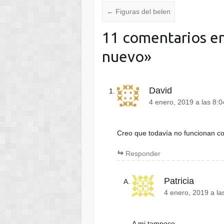
←
Figuras del belen
11 comentarios en
nuevo
»
David
4 enero, 2019 a las 8:
Creo que todavía no funcionan co
Responder
Patricia
4 enero, 2019 a la
A mi tampoco