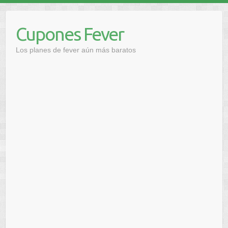
Saltar
al
Cupones Fever
contenido
Los planes de fever aún más baratos