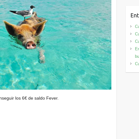
Ent
Cu
Cu
Cu
En
bu
Cu
seguir los 6€ de saldo Fever.