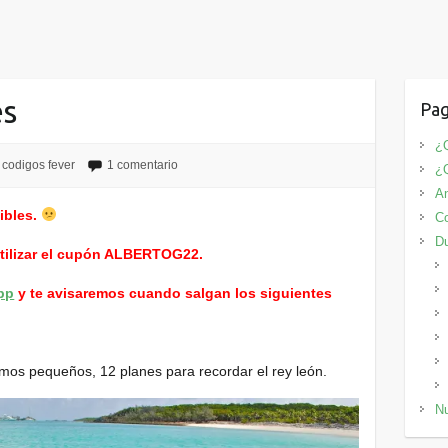
es
Pag
¿Q
codigos fever
1 comentario
¿
An
ibles.
Co
D
utilizar el cupón ALBERTOG22.
pp
y te avisaremos cuando salgan los siguientes
os pequeños, 12 planes para recordar el rey león.
Nu