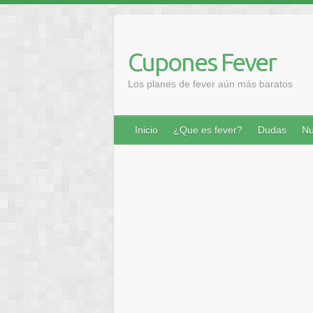
Saltar
al
contenido
Cupones Fever
Los planes de fever aún más baratos
Inicio
¿Que es fever?
Dudas
Nu