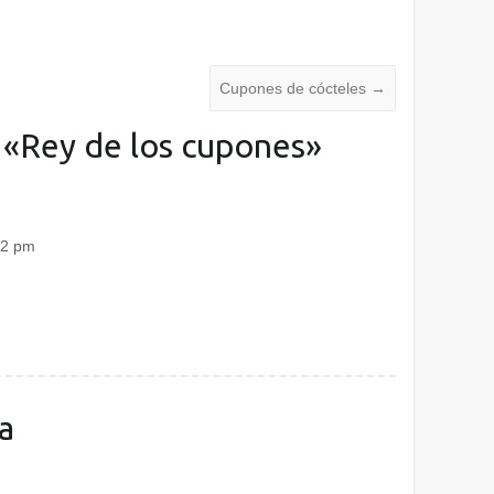
Cupones de cócteles
→
 «
Rey de los cupones
»
:42 pm
a